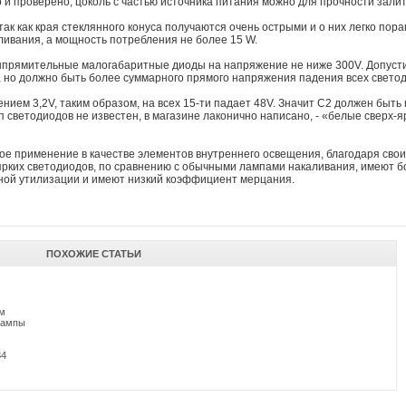
о и проверено, цоколь с частью источника питания можно для прочности зали
ак как края стеклянного конуса получаются очень острыми и о них легко пор
ливания, а мощность потребления не более 15 W.
ыпрямительные малогабаритные диоды на напряжение не ниже 300V. Допуст
, но должно быть более суммарного прямого напряжения падения всех свето
нием 3,2V, таким образом, на всех 15-ти падает 48V. Значит С2 должен быть
 светодиодов не известен, в магазине лаконично написано, - «белые сверх-я
е применение в качестве элементов внутреннего освещения, благодаря сво
ярких светодиодов, по сравнению с обычными лампами накаливания, имеют б
ной утилизации и имеют низкий коэффициент мерцания.
ПОХОЖИЕ СТАТЬИ
ом
лампы
84