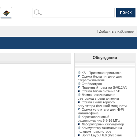
|
Добавить в избранное
|
Обсуждения
КВ - Приемная приставка
Схема блока питания для
стереоусилителя
Стабилитрон
Приемный тракт на SA612AN
Схема блока питания 5В
Лампа накаливания и
светодиод в цепи антенны
Схема симисторного
регулятора большой мощности
Схема усилителя для Hi-Fi
магнитофона
Коротковолновый
радиоприемник 5,8-16 МГц
Лабораторный секундомер
Коммутатор зажигания на
полевом транзисторе
Sprint Layout 6.0 (Русская