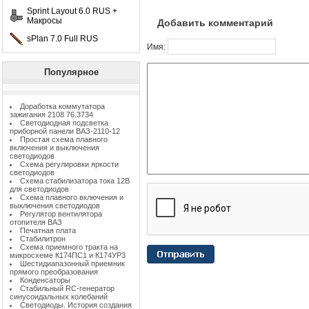
Sprint Layout 6.0 RUS +
Макросы
Добавить комментарий
sPlan 7.0 Full RUS
Имя:
Популярное
Доработка коммутатора
зажигания 2108 76.3734
Светодиодная подсветка
приборной панели ВАЗ-2110-12
Простая схема плавного
включения и выключения
светодиодов
Схема регулировки яркости
светодиодов
Схема стабилизатора тока 12В
для светодиодов
Схема плавного включения и
выключения светодиодов
Регулятор вентилятора
отопителя ВАЗ
Печатная плата
Стабилитрон
Схема приемного тракта на
микросхеме К174ПС1 и К174УР3
Шестидиапазонный приемник
прямого преобразования
Конденсаторы
Стабильный RC-генератор
синусоидальных колебаний
Светодиоды. История создания