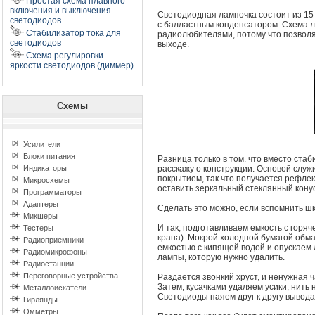
Простая схема плавного
включения и выключения
Светодиодная лампочка состоит из 15
светодиодов
с балластным конденсатором. Схема ла
Стабилизатор тока для
радиолюбителями, потому что позволя
светодиодов
выходе.
Схема регулировки
яркости светодиодов (диммер)
Схемы
Усилители
Блоки питания
Разница только в том. что вместо ста
Индикаторы
расскажу о конструкции. Основой слу
покрытием, так что получается рефлек
Микросхемы
оставить зеркальный стеклянный конус
Программаторы
Адаптеры
Сделать это можно, если вспомнить шк
Микшеры
И так, подготавливаем емкость с горяч
Тестеры
крана). Мокрой холодной бумагой обм
Радиоприемники
емкостью с кипящей водой и опускаем 
Радиомикрофоны
лампы, которую нужно удалить.
Радиостанции
Переговорные устройства
Раздается звонкий хруст, и ненужная 
Затем, кусачками удаляем усики, нить 
Металлоискатели
Светодиоды паяем друг к другу вывод
Гирлянды
Омметры