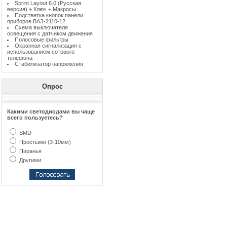
Sprint Layout 6.0 (Русская
версия) + Ключ + Макросы
Подстветка кнопок панели
приборов ВАЗ-2110-12
Схема выключателя
освещения с датчиком движения
Полосовые фильтры
Охранная сигнализация с
использованием сотового
телефона
Стабилизатор напряжения
Опрос
Какими светодиодами вы чаще
всего пользуетесь?
SMD
Простыми (3-10мм)
Пиранья
Другими