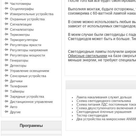
После того как все будет смонтирован
Частотомеры
Осциллографы
Выполняя монтаж, будьте осторожны, т
соизмерима с 60-ваттной лампой нака
Измерительные устройства
Охранные устройства
В схеме можно использовать любые в
Сигнализации
зависит от используемых светодиодов
Сигнализаторы
В моем случае были светодиоды с паде
Термометры
Светодиодов может быть и больше. Тип
Терморегуляторы
Регуляторы яркости
Регуляторы напряжения
Светодиодные лампы получили широко
Регуляторы мощности
Офисные светильники
на базе сверхъ
меньше энергии, не требуют специаль
Генераторы
Детекторы
Управление освещением
Сенсорные устройства
Датчики
Телефония
Таймеры
Зарядные устройства
Лампа накаливания служит дольше
Схема светодиодного светильника
Дистанционное управление
Схема питания ЛДС постоянным ток
Авто
Схема двухступенчатого включения 
Светодиодные ёлочные украшения
Другие
Тестер светодиодов
Два устройства на микросхеме AN68
Программы