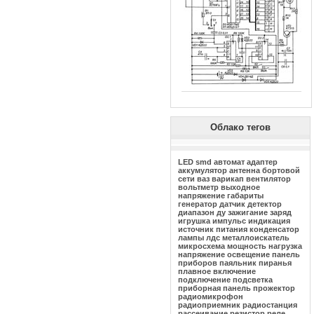
Облако тегов
LED
smd
автомат
адаптер
аккумулятор
антенна
бортовой
сети
ваз
варикап
вентилятор
вольтметр
выходное
напряжение
габариты
генератор
датчик
детектор
диапазон
ду
зажигание
заряд
игрушка
импульс
индикация
источник питания
конденсатор
лампы
лдс
металлоискатель
микросхема
мощность
нагрузка
напряжение
освещение
панель
приборов
паяльник
пиранья
плавное включение
подключение
подсветка
приборная панель
прожектор
радиомикрофон
радиоприемник
радиостанция
рассеивание
резистор
реле