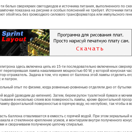
-ти белых сверхярких светодиодов и источника питания, выполненного по с
мпочки показана на рисунке и особых пояснений не требует. Источники пита
ют обойтись без громоздкого силового трансформатора или импульсного ге
билитрона здесь включена цепь из 15-ти последовательно включенных сверхя
жит перегоревшая лампа накаливания мощностью 60 W, у которой конусная ча
тор-отражатель. Задача в том, что нужно от баллона этой лампы отделить ег
 и патрон.
ольный опыт по физике, когда ровненько-ровненько отделяли дно от бутылки 
ей водой (доводим до кипения). Затем, берем рулон туалетной бумаги и мочим
атываем в несколько слоев всю поверхность лампы, кроме фронтальной прозр
лампу фронтальной поверхностью в горячую воду, но неглубоко, так чтобы в в
часть баллона отваливается в емкость с горячей водой. При этом зеркальный 
накала и стеклянное крепление усиков, и монтируем внутри полученного конус
ами и сворачиваем полученную цепочку спиралью.