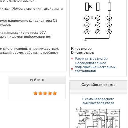
ть эпоксидной смолой.
аниться. Яркость свечения такой лампы
имое напряжение конденсатора С2
диодов.
 на напряжение не ниже 50V.
ркие» и другой информации нет.
им многочисленным преимуществам.
R - резистор
ольший ресурс работы, потребляют
D - светодиод
Расчитать резистор
Последовательное
подключение нескольких
светодиодов
РЕЙТИНГ
Случайные схемы
Схема безопасного
выключателя света