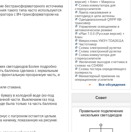
версия) + Ключ + Макросы
Схема коммутатора для
хеме бестрансформаторного источника
стереоусилителя
ния такого типа часто используются
Лампа накаливания и
нератора с ВЧ-трансформатором на
светодиод в цепи антенны
Однодиапазонный QRPP КВ-
трансивер
Управление освещением в
автоматическом режиме
sPlan 7.0.0 (Русская версия) +
Ключ
Микросхема УМЗЧ TDA2611A
Частотомер
Схема электронной рулетки
Схема электронной рулетки
Схема коммутатора для
стереоусилителя
Увеличение выходов счетчика в
схемах на CD4060
рких светодиодов Более подробно
Схема тестера определяющего
сть баллона сделана с зеркальным
полярность
о фронтальную прозрачную часть, и
Миниатюрный приемник на
операционном усилителе
Все обсуждения
или стакана.
 бумагу в холодной воде (из-под
Совет
ачной части. Выключаем газ под
оде была только та часть баллона
Правильное подключение
нескольких светодиодов
конус с патроном остается целым.
а начинку, показанную на рисунке.