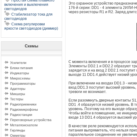
Простая схема плавного
Это охранное устройство предназначе
включения и выключения
176-й серии: DD1 - 4 элемента 2ИЛИ-
светодиодов
через резисторы R1 и R2. Заряд длится
Стабилизатор тока для
светодиодов
Схема регулировки
яркости светодиодов (диммер)
Схемы
С момента включения и в процессе зар
Усилители
Элементы DD2.1 и DD2.2 образуют три
Блоки питания
зарядится и на вход 2 DD2.1 поступит
Индикаторы
выходе 11 DD1.4 действует низкий ур
Микросхемы
При включении на входах DD1.3 - низк
Программаторы
вход DD1.3 поступит высокий уровень,
Адаптеры
тревоги не возникает.
Микшеры
Тестеры
Если разомкнуть дверные контакты S1, 
Радиоприемники
DD1 .4 образуется низкий уровень. В т
уровень. Поэтому на его выходе образ
Радиомикрофоны
Чтобы войти в помещение, не иницииру
Радиостанции
входе 13 DD1.4 образуется высокий уро
Переговорные устройства
Металлоискатели
В качестве реле рекомендуется исполь
питания выпрямитель, что нельзя при
Гирлянды
параллельное соединение не увеличив
Омметры