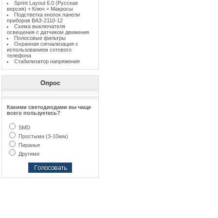
Sprint Layout 6.0 (Русская
версия) + Ключ + Макросы
Подстветка кнопок панели
приборов ВАЗ-2110-12
Схема выключателя
освещения с датчиком движения
Полосовые фильтры
Охранная сигнализация с
использованием сотового
телефона
Стабилизатор напряжения
Опрос
Какими светодиодами вы чаще
всего пользуетесь?
SMD
Простыми (3-10мм)
Пиранья
Другими