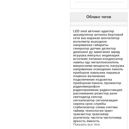
Облако тегов
LED
smd
автомат
адаптер
аккумулятор
антенна
бортовой
сети
ваз
варикап
вентилятор
вольтметр
выходное
напряжение
габариты
генератор
датчик
детектор
диапазон
ду
зажигание
заряд
игрушка
импульс
индикация
источник питания
конденсатор
лампы
лдс
металлоискатель
микросхема
мощность
нагрузка
напряжение
освещение
панель
приборов
паяльник
пиранья
плавное включение
подключение
подсветка
приборная панель
прожектор
радиомикрофон
радиоприемник
радиостанция
рассеивание
резистор
реле
светодиод
сенсор
сигнализатор
сигнализация
сирена
срок службы
стабилизатор
схема
счетчик
таймер
технология
тракт
транзистор
трансивер
усилитель
частота
частотомер
яркость
ёмкость
Показать все теги