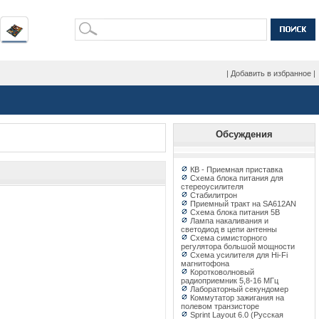
|
Добавить в избранное
|
Обсуждения
КВ - Приемная приставка
Схема блока питания для
стереоусилителя
Стабилитрон
Приемный тракт на SA612AN
Схема блока питания 5В
Лампа накаливания и
светодиод в цепи антенны
Схема симисторного
регулятора большой мощности
Схема усилителя для Hi-Fi
магнитофона
Коротковолновый
радиоприемник 5,8-16 МГц
Лабораторный секундомер
Коммутатор зажигания на
полевом транзисторе
Sprint Layout 6.0 (Русская