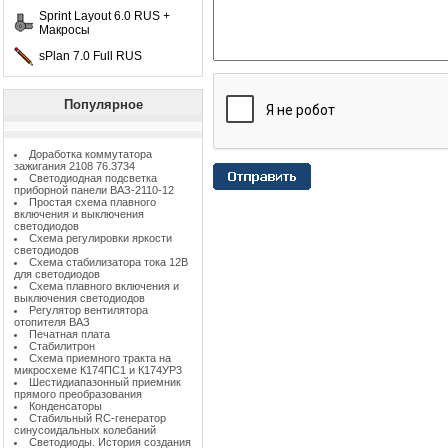
Sprint Layout 6.0 RUS +
Макросы
sPlan 7.0 Full RUS
Популярное
Доработка коммутатора
зажигания 2108 76.3734
Светодиодная подсветка
приборной панели ВАЗ-2110-12
Простая схема плавного
включения и выключения
светодиодов
Схема регулировки яркости
светодиодов
Схема стабилизатора тока 12В
для светодиодов
Схема плавного включения и
выключения светодиодов
Регулятор вентилятора
отопителя ВАЗ
Печатная плата
Стабилитрон
Схема приемного тракта на
микросхеме К174ПС1 и К174УР3
Шестидиапазонный приемник
прямого преобразования
Конденсаторы
Стабильный RC-генератор
синусоидальных колебаний
Светодиоды. История создания