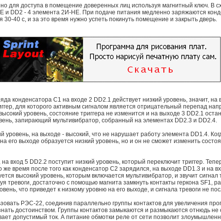
но для доступа в помещение доверенных лиц используя магнитный ключ. В 
НЕ и DD2 - 4 элемента 2И-НЕ. При подаче питания медленно заряжаются кон
 30-40 с, и за это время нужно успеть покинуть помещение и закрыть дверь.
яда конденсатора С1 на входе 2 DD2.1 действует низкий уровень, значит, на 
ггер, для которого активным сигналом является отрицательный перепад напр
 высокий уровень, состояние триггера не изменится и на выходе 3 DD2.1 оста
овень, запирающий мультивибратор, собранный на элементах DD2.3 и DD2.4.
ий уровень, на выходе - высокий, что не нарушает работу элемента DD1.4. Ко
 на его выходе образуется низкий уровень, но и он не сможет изменить состо
на вход 5 DD2.2 поступит низкий уровень, который переключит триггер. Тепер
о же время после того как конденсатор С2 зарядился, на выходе DD1.3 и на в
уется высокий уровень, которым включается мультивибратор, и звучит сигнал 
я тревоги, достаточно с помощью магнита замкнуть контакты геркона SF1, ра
вень, что приведет к низкому уровню на его выходе, и сигнала тревоги не пос
зовать РЭС-22, соединив параллельно группы контактов для увеличения проп
знать достоинством. Группы контактов замыкаются и размыкаются отнюдь не
ает допустимый ток. А питание обмотки реле от сети позволит злоумышленн