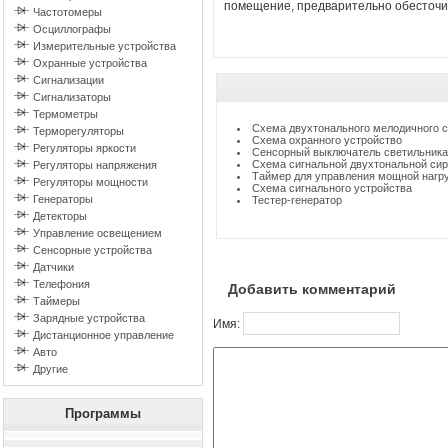
помещение, предварительно обесточив
Частотомеры
Осциллографы
Измерительные устройства
Охранные устройства
Сигнализации
Сигнализаторы
Термометры
Схема двухтонального мелодичного с
Терморегуляторы
Схема охранного устройство
Регуляторы яркости
Сенсорный выключатель светильника
Схема сигнальной двухтональной си
Регуляторы напряжения
Таймер для управления мощной нагр
Регуляторы мощности
Схема сигнального устройства
Генераторы
Тестер-генератор
Детекторы
Управление освещением
Сенсорные устройства
Датчики
Телефония
Добавить комментарий
Таймеры
Зарядные устройства
Имя:
Дистанционное управление
Авто
Другие
Программы