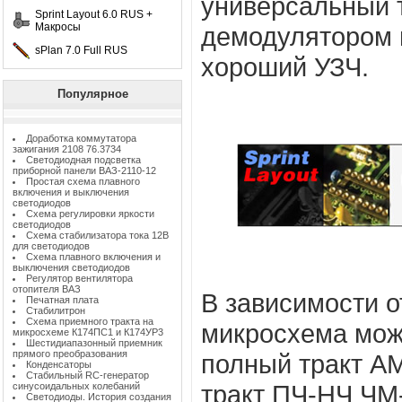
универсальный 
Sprint Layout 6.0 RUS +
Макросы
демодулятором 
sPlan 7.0 Full RUS
хороший УЗЧ.
Популярное
Доработка коммутатора
зажигания 2108 76.3734
Светодиодная подсветка
приборной панели ВАЗ-2110-12
Простая схема плавного
включения и выключения
светодиодов
Схема регулировки яркости
светодиодов
Схема стабилизатора тока 12В
для светодиодов
Схема плавного включения и
выключения светодиодов
Регулятор вентилятора
отопителя ВАЗ
В зависимости о
Печатная плата
Стабилитрон
Схема приемного тракта на
микросхема може
микросхеме К174ПС1 и К174УР3
Шестидиапазонный приемник
прямого преобразования
полный тракт А
Конденсаторы
Стабильный RC-генератор
тракт ПЧ-НЧ ЧМ
синусоидальных колебаний
Светодиоды. История создания