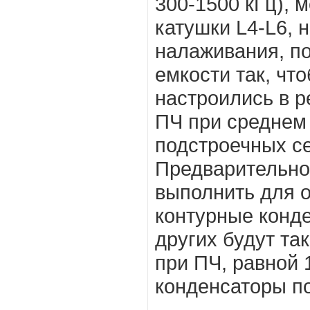
300-1500 кГц), 
катушки L4-L6, 
налаживания, п
емкости так, чт
настроились в р
ПЧ при среднем
подстроечных с
Предварительно
выполнить для о
контурные конд
других будут та
при ПЧ, равной 
конденсаторы по