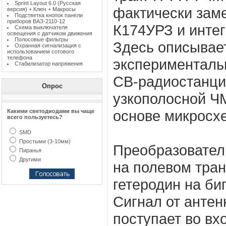
Sprint Layout 6.0 (Русская
фактически зам
версия) + Ключ + Макросы
Подстветка кнопок панели
приборов ВАЗ-2110-12
К174УРЗ и интег
Схема выключателя
освещения с датчиком движения
Полосовые фильтры
Здесь описывае
Охранная сигнализация с
использованием сотового
телефона
эксперименталь
Стабилизатор напряжения
СВ-радиостанци
Опрос
узкополосной Ч
основе микросх
Какими светодиодами вы чаще
всего пользуетесь?
SMD
Простыми (3-10мм)
Преобразовател
Пиранья
Другими
на полевом тран
гетеродин на б
Сигнал от антен
поступает во вх