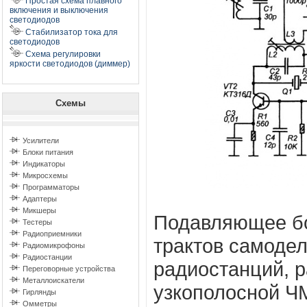
Простая схема плавного
включения и выключения
светодиодов
Стабилизатор тока для
светодиодов
Схема регулировки
яркости светодиодов (диммер)
Схемы
Усилители
Блоки питания
Индикаторы
Микросхемы
Программаторы
Адаптеры
Микшеры
Подавляющее б
Тестеры
Радиоприемники
трактов самоде
Радиомикрофоны
Радиостанции
радиостанций, 
Переговорные устройства
Металлоискатели
узкополосной Ч
Гирлянды
Омметры