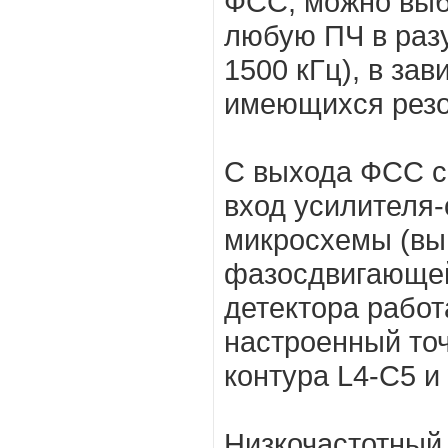
ФСС, можно выб
любую ПЧ в раз
1500 кГц), в зав
имеющихся резо
С выхода ФСС с
вход усилителя
микросхемы (выв
фазосдвигающей
детектора работ
настроенный точ
контура L4-C5 и
Низкочастотный