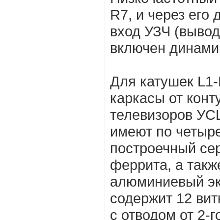
R7, и через его 
вход УЗЧ (вывод
включен динами
Для катушек L1-
каркасы от кон
телевизоров УС
имеют по четыре
построечный сер
феррита, а такж
алюминиевый эк
содержит 12 вит
с отводом от 2-г