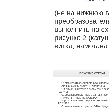
(не на нижнюю г
преобразовател
выполнить по сх
рисунке 2 (кату
витка, намотана
ПОХОЖИЕ СТАТЬИ
Схема коротковолнового радиоприем
AM-Приемный тракт СВ-диапазона
СВ-приемный тракт с параметрическо
частоты
Схема приемного тракта СВ-диапазо
Приемный тракт на SA612AN
Коротковолновый радиовещательный 
TDA1572
Схема приемного тракта УКВ-ЧМ рад