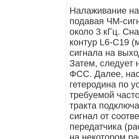
Налаживание на
подавая ЧМ-сиг
около 3 кГц. Сн
контур L6-C19 
сигнала на выхо
Затем, следует 
ФСС. Далее, на
гетеродина по у
требуемой часто
тракта подключа
сигнал от соотв
передатчика (ра
на некотором ра