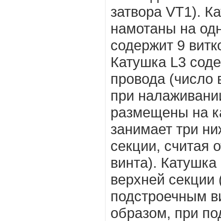
затвора VT1). К
намотаны на од
содержит 9 витк
Катушка L3 соде
провода (число 
при налаживании
размещены на ка
занимает три ниж
секции, считая 
винта). Катушка
верхней секции 
подстроечным в
образом, при по