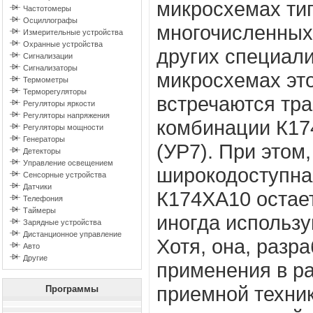
микросхемах ти
Частотомеры
Осциллографы
многочисленных 
Измерительные устройства
Охранные устройства
других специал
Сигнализации
Сигнализаторы
микросхемах это
Термометры
Терморегуляторы
встречаются тра
Регуляторы яркости
Регуляторы напряжения
комбинации К17
Регуляторы мощности
Генераторы
(УР7). При этом
Детекторы
Управление освещением
широкодоступна
Сенсорные устройства
Датчики
К174ХА10 остает
Телефония
Таймеры
иногда использу
Зарядные устройства
Дистанционное управление
Хотя, она, разр
Авто
Другие
применения в р
приемной техник
Программы