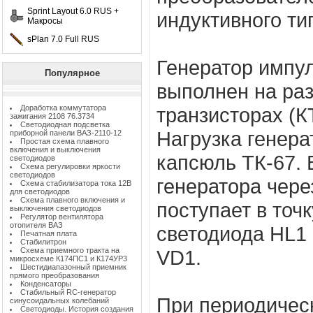
Sprint Layout 6.0 RUS +
индуктивного ти
Макросы
sPlan 7.0 Full RUS
Генератор импул
Популярное
выполнен на ра
Доработка коммутатора
транзисторах (К
зажигания 2108 76.3734
Светодиодная подсветка
Нагрузка генер
приборной панели ВАЗ-2110-12
Простая схема плавного
включения и выключения
капсюль ТК-67.
светодиодов
Схема регулировки яркости
светодиодов
генератора чере
Схема стабилизатора тока 12В
для светодиодов
Схема плавного включения и
поступает в точ
выключения светодиодов
Регулятор вентилятора
отопителя ВАЗ
светодиода HL1 
Печатная плата
Стабилитрон
Схема приемного тракта на
VD1.
микросхеме К174ПС1 и К174УР3
Шестидиапазонный приемник
прямого преобразования
Конденсаторы
Стабильный RC-генератор
При периодичес
синусоидальных колебаний
Светодиоды. История создания