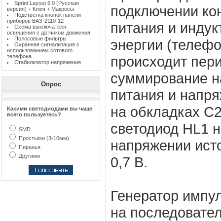
Sprint Layout 6.0 (Русская
подключении ко
версия) + Ключ + Макросы
Подстветка кнопок панели
приборов ВАЗ-2110-12
питания и инду
Схема выключателя
освещения с датчиком движения
Полосовые фильтры
энергии (телеф
Охранная сигнализация с
использованием сотового
телефона
происходит пер
Стабилизатор напряжения
суммирование н
Опрос
питания и напря
на обкладках С2
Какими светодиодами вы чаще
всего пользуетесь?
светодиод HL1 н
SMD
Простыми (3-10мм)
напряжении ист
Пиранья
Другими
0,7 В.
Генератор импул
на последовате