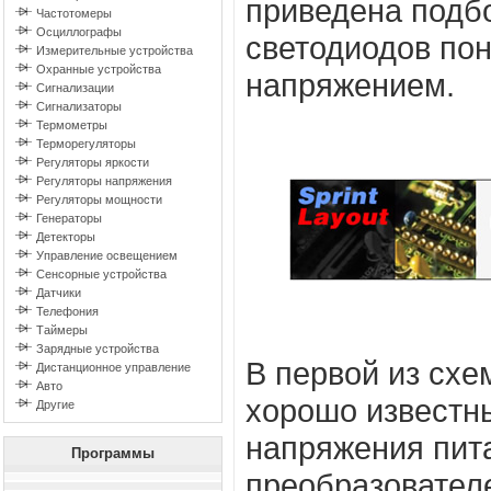
приведена подб
Частотомеры
Осциллографы
светодиодов по
Измерительные устройства
Охранные устройства
напряжением.
Сигнализации
Сигнализаторы
Термометры
Терморегуляторы
Регуляторы яркости
Регуляторы напряжения
Регуляторы мощности
Генераторы
Детекторы
Управление освещением
Сенсорные устройства
Датчики
Телефония
Таймеры
Зарядные устройства
В первой из схе
Дистанционное управление
Авто
хорошо известн
Другие
напряжения пита
Программы
преобразовател