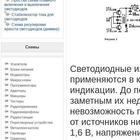
Простая схема плавного
включения и выключения
светодиодов
Стабилизатор тока для
светодиодов
Схема регулировки
яркости светодиодов (диммер)
Схемы
Усилители
Светодиодные и
Блоки питания
Индикаторы
применяются в 
Микросхемы
Программаторы
индикации. До 
Адаптеры
Микшеры
заметным их не
Тестеры
Радиоприемники
невозможность 
Радиомикрофоны
Радиостанции
от источников н
Переговорные устройства
Металлоискатели
1,6 В, напряжен
Гирлянды
Омметры