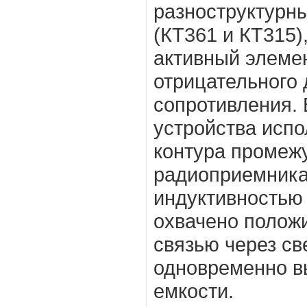
разноструктурн
(КТ361 и КТ315
активный элемен
отрицательного
сопротивления. 
устройства испо
контура промежу
радиоприемника
индуктивностью 
охвачено полож
связью через св
одновременно в
емкости.