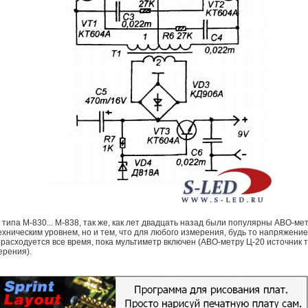
ипа М-830... М-838, так же, как лет двадцать назад были популярны АВО-ме
ехническим уровнем, но и тем, что для любого измерения, будь то напряжение
расходуется все время, пока мультиметр включен (АВО-метру Ц-20 источник 
ерения).