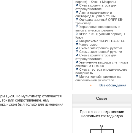
версия) + Ключ + Макросы
Схема коммутатора для
стереоусилителя
Лампа накаливания и
светодиод в цепи антенны
Однодиапазонный QRPP КВ-
трансивер
Управление освещением в
автоматическом режиме
sPlan 7.0.0 (Русская версия) +
Ключ
Микросхема УМЗЧ TDA2611A
Частотомер
Схема электронной рулетки
Схема электронной рулетки
Схема коммутатора для
стереоусилителя
Увеличение выходов счетчика в
схемах на CD4060
Схема тестера определяющего
полярность
Миниатюрный приемник на
операционном усилителе
Все обсуждения
тры Ц-20. Но мультиметр отличается
Совет
, ток или сопротивление, ему
тока нужен был только для изменения
Правильное подключение
нескольких светодиодов