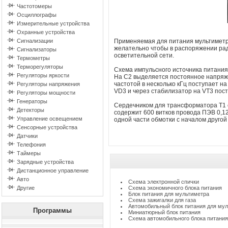
Частотомеры
Осциллографы
Измерительные устройства
Охранные устройства
Сигнализации
Применяемая для питания мультиметро
желательно чтобы в распоряжении рад
Сигнализаторы
осветительной сети.
Термометры
Терморегуляторы
Схема импульсного источника питания
Регуляторы яркости
На С2 выделяется постоянное напряже
частотой в несколько кГц поступает 
Регуляторы напряжения
VD3 и через стабилизатор на VT3 пост
Регуляторы мощности
Генераторы
Сердечником для трансформатора Т1 
Детекторы
содержит 600 витков провода ПЭВ 0,12
Управление освещением
одной части обмотки с началом другой
Сенсорные устройства
Датчики
Телефония
Таймеры
Зарядные устройства
Дистанционное управление
Авто
Схема электронной спички
Другие
Схема экономичного блока питания
Блок питания для мультиметра
Схема зажигалки для газа
Автомобильный блок питания для му
Программы
Миниатюрный блок питания
Схема автомобильного блока питания