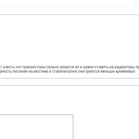
т учесть что транзисторы сильно греются их н нужно ставить на радиаторы
рность питания на мостике и стабилитроне они греются меньше кремневых