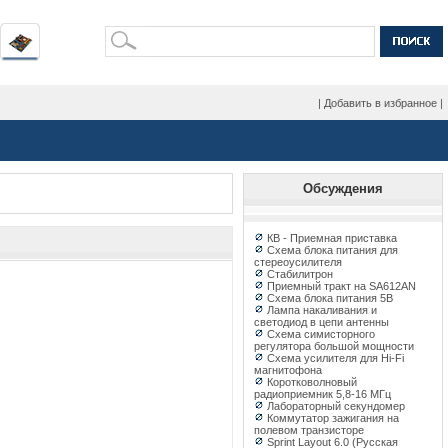
|
Добавить в избранное
|
Обсуждения
КВ - Приемная приставка
Схема блока питания для
стереоусилителя
Стабилитрон
Приемный тракт на SA612AN
Схема блока питания 5В
Лампа накаливания и
светодиод в цепи антенны
Схема симисторного
регулятора большой мощности
Схема усилителя для Hi-Fi
магнитофона
Коротковолновый
радиоприемник 5,8-16 МГц
Лабораторный секундомер
Коммутатор зажигания на
полевом транзисторе
Sprint Layout 6.0 (Русская