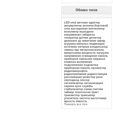
Облако тегов
LED
smd
автомат
адаптер
аккумулятор
антенна
бортовой
сети
ваз
варикап
вентилятор
вольтметр
выходное
напряжение
габариты
генератор
датчик
детектор
диапазон
ду
зажигание
заряд
игрушка
импульс
индикация
источник питания
конденсатор
лампы
лдс
металлоискатель
микросхема
мощность
нагрузка
напряжение
освещение
панель
приборов
паяльник
пиранья
плавное включение
подключение
подсветка
приборная панель
прожектор
радиомикрофон
радиоприемник
радиостанция
рассеивание
резистор
реле
светодиод
сенсор
сигнализатор
сигнализация
сирена
срок службы
стабилизатор
схема
счетчик
таймер
технология
тракт
транзистор
трансивер
усилитель
частота
частотомер
яркость
ёмкость
Показать все теги