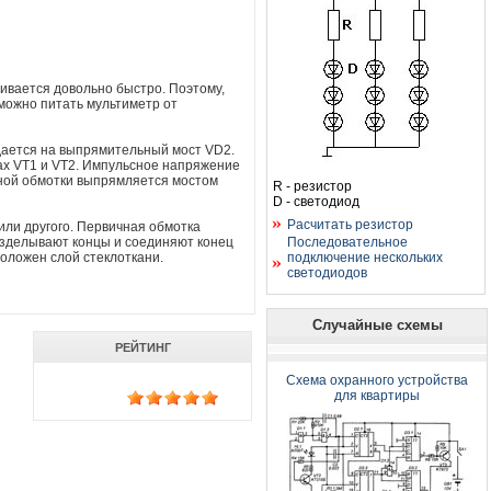
ивается довольно быстро. Поэтому,
можно питать мультиметр от
дается на выпрямительный мост VD2.
ах VT1 и VT2. Импульсное напряжение
чной обмотки выпрямляется мостом
R - резистор
D - светодиод
Расчитать резистор
ли другого. Первичная обмотка
разделывают концы и соединяют конец
Последовательное
роложен слой стеклоткани.
подключение нескольких
светодиодов
Случайные схемы
РЕЙТИНГ
Схема охранного устройства
для квартиры