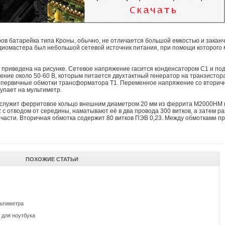
в батарейка типа Кроны, обычно, не отличается большой емкостью и заканч
иомастера был небольшой сетевой источник питания, при помощи которого 
 приведена на рисунке. Сетевое напряжение гасится конденсатором С1 и по
ние около 50-60 В, которым питается двухтактный генератор на транзистор
на первичные обмотки трансформатора Т1. Переменное напряжение со втори
упает на мультиметр.
служит ферритовое кольцо внешним диаметром 20 мм из феррита М2000НМ и
 с отводом от середины, наматывают её в два провода 300 витков, а затем 
 части. Вторичная обмотка содержит 80 витков ПЭВ 0,23. Между обмотками п
ПОХОЖИЕ СТАТЬИ
льтиметра
 для ноутбука