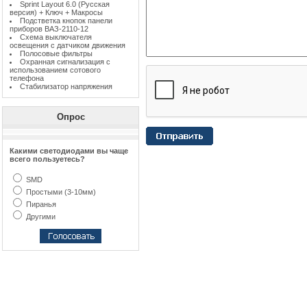
Sprint Layout 6.0 (Русская
версия) + Ключ + Макросы
Подстветка кнопок панели
приборов ВАЗ-2110-12
Схема выключателя
освещения с датчиком движения
Полосовые фильтры
Охранная сигнализация с
использованием сотового
телефона
Стабилизатор напряжения
Опрос
Какими светодиодами вы чаще
всего пользуетесь?
SMD
Простыми (3-10мм)
Пиранья
Другими