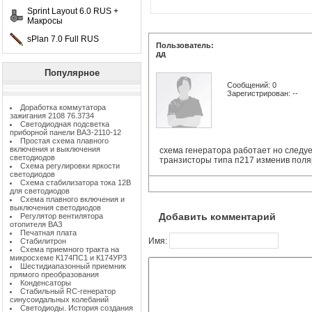
Sprint Layout 6.0 RUS +
Макросы
sPlan 7.0 Full RUS
Пользователь:
дд
Популярное
Сообщений: 0
Зарегистрирован: --
Доработка коммутатора
зажигания 2108 76.3734
Светодиодная подсветка
приборной панели ВАЗ-2110-12
Простая схема плавного
включения и выключения
схема генератора работает но следуе
светодиодов
транзисторы типа п217 изменив поля
Схема регулировки яркости
светодиодов
Схема стабилизатора тока 12В
для светодиодов
Схема плавного включения и
выключения светодиодов
Добавить комментарий
Регулятор вентилятора
отопителя ВАЗ
Печатная плата
Имя:
Стабилитрон
Схема приемного тракта на
микросхеме К174ПС1 и К174УР3
Шестидиапазонный приемник
прямого преобразования
Конденсаторы
Стабильный RC-генератор
синусоидальных колебаний
Светодиоды. История создания