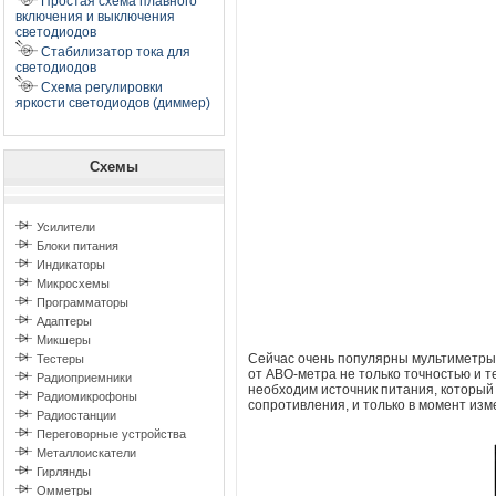
Простая схема плавного
включения и выключения
светодиодов
Стабилизатор тока для
светодиодов
Схема регулировки
яркости светодиодов (диммер)
Схемы
Усилители
Блоки питания
Индикаторы
Микросхемы
Программаторы
Адаптеры
Микшеры
Сейчас очень популярны мультиметры т
Тестеры
от АВО-метра не только точностью и т
Радиоприемники
необходим источник питания, который 
Радиомикрофоны
сопротивления, и только в момент изм
Радиостанции
Переговорные устройства
Металлоискатели
Гирлянды
Омметры