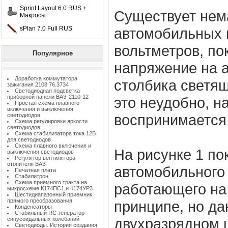
Sprint Layout 6.0 RUS +
Существует нем
Макросы
sPlan 7.0 Full RUS
автомобильных 
вольтметров, п
Популярное
напряжение на а
Доработка коммутатора
столбика светящ
зажигания 2108 76.3734
Светодиодная подсветка
приборной панели ВАЗ-2110-12
это неудобно, н
Простая схема плавного
включения и выключения
воспринимается
светодиодов
Схема регулировки яркости
светодиодов
Схема стабилизатора тока 12В
для светодиодов
Схема плавного включения и
На рисунке 1 по
выключения светодиодов
Регулятор вентилятора
отопителя ВАЗ
автомобильного 
Печатная плата
Стабилитрон
Схема приемного тракта на
работающего на
микросхеме К174ПС1 и К174УР3
Шестидиапазонный приемник
прямого преобразования
принципе, но д
Конденсаторы
Стабильный RC-генератор
двухразрядном 
синусоидальных колебаний
Светодиоды. История создания