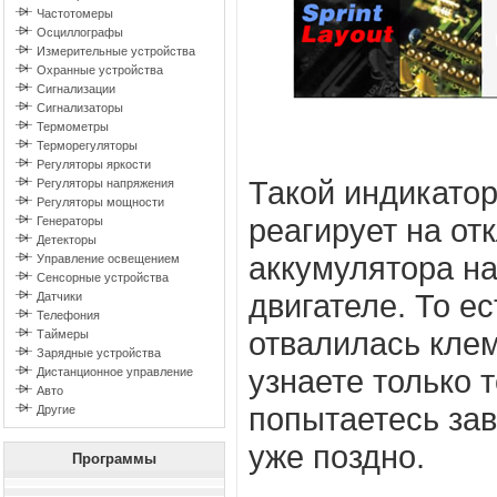
Частотомеры
Осциллографы
Измерительные устройства
Охранные устройства
Сигнализации
Сигнализаторы
Термометры
Терморегуляторы
Регуляторы яркости
Такой индикатор
Регуляторы напряжения
Регуляторы мощности
реагирует на от
Генераторы
Детекторы
аккумулятора н
Управление освещением
Сенсорные устройства
двигателе. То ес
Датчики
Телефония
отвалилась клем
Таймеры
Зарядные устройства
узнаете только т
Дистанционное управление
Авто
попытаетесь зав
Другие
уже поздно.
Программы