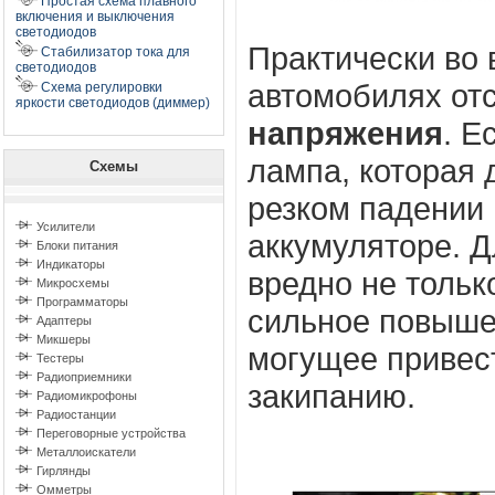
Простая схема плавного
включения и выключения
светодиодов
Практически во
Стабилизатор тока для
светодиодов
автомобилях от
Схема регулировки
яркости светодиодов (диммер)
напряжения
. Е
лампа, которая 
Схемы
резком падении
Усилители
аккумуляторе. Д
Блоки питания
Индикаторы
вредно не тольк
Микросхемы
Программаторы
сильное повыше
Адаптеры
Микшеры
могущее привест
Тестеры
Радиоприемники
закипанию.
Радиомикрофоны
Радиостанции
Переговорные устройства
Металлоискатели
Гирлянды
Омметры