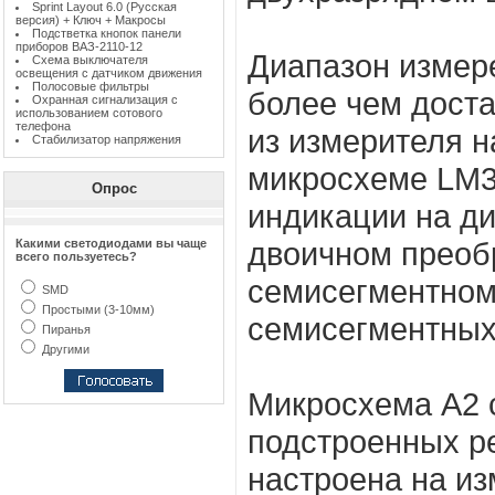
Sprint Layout 6.0 (Русская
версия) + Ключ + Макросы
Подстветка кнопок панели
приборов ВАЗ-2110-12
Диапазон измере
Схема выключателя
освещения с датчиком движения
Полосовые фильтры
более чем доста
Охранная сигнализация с
использованием сотового
телефона
из измерителя 
Стабилизатор напряжения
микросхеме LM3
Опрос
индикации на д
двоичном преоб
Какими светодиодами вы чаще
всего пользуетесь?
семисегментном
SMD
Простыми (3-10мм)
семисегментных
Пиранья
Другими
Микросхема А2
подстроенных р
настроена на из