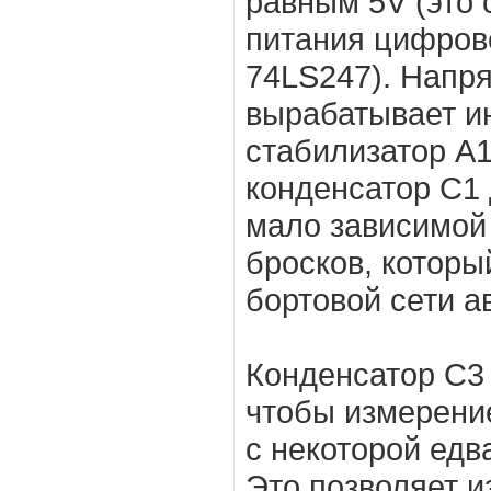
равным 5V (это 
питания цифров
74LS247). Напр
вырабатывает и
стабилизатор А1
конденсатор С1
мало зависимой 
бросков, которы
бортовой сети а
Конденсатор С3 
чтобы измерени
с некоторой едв
Это позволяет и