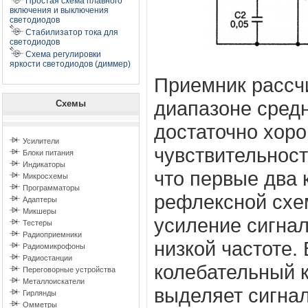
Простая схема плавного
включения и выключения
светодиодов
Стабилизатор тока для
светодиодов
Схема регулировки
яркости светодиодов (диммер)
Приемник рассчи
диапазоне средн
Схемы
достаточно хор
Усилители
чувствительност
Блоки питания
Индикаторы
что первые два 
Микросхемы
Программаторы
рефлексной схе
Адаптеры
Микшеры
усиление сигнал
Тестеры
Радиоприемники
низкой частоте.
Радиомикрофоны
Радиостанции
колебательный к
Переговорные устройства
Металлоискатели
выделяет сигнал
Гирлянды
Омметры