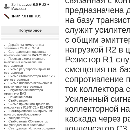
связанная с кон
Sprint Layout 6.0 RUS +
предназначена 
Макросы
sPlan 7.0 Full RUS
на базу транзис
служит усилител
Популярное
с общим эмитте
Доработка коммутатора
нагрузкой R2 в 
зажигания 2108 76.3734
Светодиодная подсветка
приборной панели ВАЗ-2110-12
Резистор R1 слу
Простая схема плавного
включения и выключения
светодиодов
смещения на баз
Схема регулировки яркости
светодиодов
Схема стабилизатора тока 12В
сопротивление п
для светодиодов
Схема плавного включения и
ток коллектора 
выключения светодиодов
Регулятор вентилятора
отопителя ВАЗ
Усиленный сигна
Печатная плата
Стабилитрон
Схема приемного тракта на
коллекторной на
микросхеме К174ПС1 и К174УР3
Шестидиапазонный приемник
прямого преобразования
каскада через 
Конденсаторы
Стабильный RC-генератор
синусоидальных колебаний
конденсатор С3 
Светодиоды. История создания