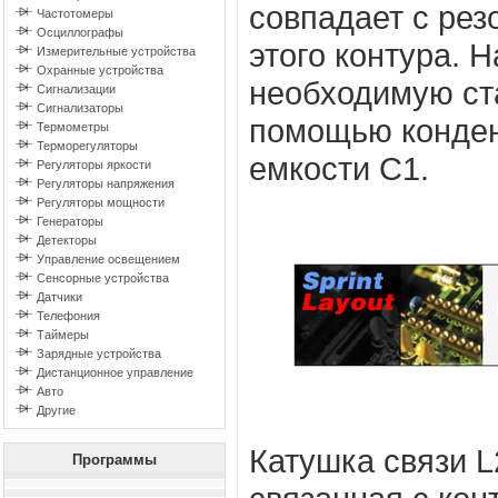
совпадает с рез
Частотомеры
Осциллографы
этого контура. 
Измерительные устройства
Охранные устройства
необходимую ст
Сигнализации
Сигнализаторы
помощью конден
Термометры
Терморегуляторы
емкости С1.
Регуляторы яркости
Регуляторы напряжения
Регуляторы мощности
Генераторы
Детекторы
Управление освещением
Сенсорные устройства
Датчики
Телефония
Таймеры
Зарядные устройства
Дистанционное управление
Авто
Другие
Катушка связи L
Программы