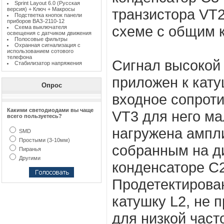
Sprint Layout 6.0 (Русская
версия) + Ключ + Макросы
транзистора VT2
Подстветка кнопок панели
приборов ВАЗ-2110-12
схеме с общим 
Схема выключателя
освещения с датчиком движения
Полосовые фильтры
Охранная сигнализация с
использованием сотового
телефона
Сигнал высокой
Стабилизатор напряжения
приложен к катуш
Опрос
входное сопрот
Какими светодиодами вы чаще
VT3 для него ма
всего пользуетесь?
нагружена ампл
SMD
Простыми (3-10мм)
собранным на д
Пиранья
Другими
конденсаторе С2
Продетектирова
катушку L2, не
для низкой част