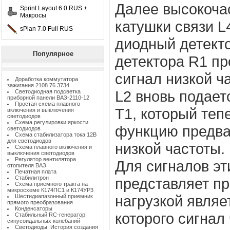
Далее высокоча
Sprint Layout 6.0 RUS +
Макросы
катушки связи L
sPlan 7.0 Full RUS
диодный детекто
Популярное
детектора R1 п
сигнал низкой ч
Доработка коммутатора
зажигания 2108 76.3734
L2 вновь подает
Светодиодная подсветка
приборной панели ВАЗ-2110-12
Простая схема плавного
Т1, который теп
включения и выключения
светодиодов
Схема регулировки яркости
функцию предва
светодиодов
Схема стабилизатора тока 12В
для светодиодов
низкой частоты.
Схема плавного включения и
выключения светодиодов
Регулятор вентилятора
Для сигналов эт
отопителя ВАЗ
Печатная плата
Стабилитрон
представляет пр
Схема приемного тракта на
микросхеме К174ПС1 и К174УР3
нагрузкой являе
Шестидиапазонный приемник
прямого преобразования
Конденсаторы
которого сигнал
Стабильный RC-генератор
синусоидальных колебаний
Светодиоды. История создания