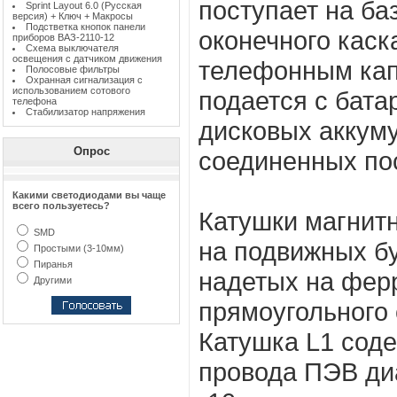
поступает на ба
Sprint Layout 6.0 (Русская
версия) + Ключ + Макросы
Подстветка кнопок панели
оконечного каск
приборов ВАЗ-2110-12
Схема выключателя
освещения с датчиком движения
телефонным кап
Полосовые фильтры
Охранная сигнализация с
использованием сотового
подается с бата
телефона
Стабилизатор напряжения
дисковых аккуму
Опрос
соединенных по
Какими светодиодами вы чаще
всего пользуетесь?
Катушки магнит
SMD
на подвижных б
Простыми (3-10мм)
Пиранья
надетых на фер
Другими
прямоугольного 
Катушка L1 соде
провода ПЭВ ди