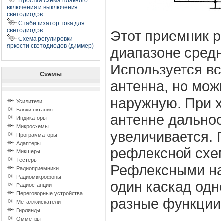
Простая схема плавного
включения и выключения
светодиодов
Стабилизатор тока для
светодиодов
Этот приемник р
Схема регулировки
яркости светодиодов (диммер)
диапазоне средн
Используется в
Схемы
антенна, но мож
наружную. При 
Усилители
Блоки питания
антенне дальнос
Индикаторы
Микросхемы
увеличивается.
Программаторы
Адаптеры
рефлексной схе
Микшеры
Тестеры
Рефлексными на
Радиоприемники
Радиомикрофоны
один каскад од
Радиостанции
Переговорные устройства
разные функции
Металлоискатели
Гирлянды
Омметры