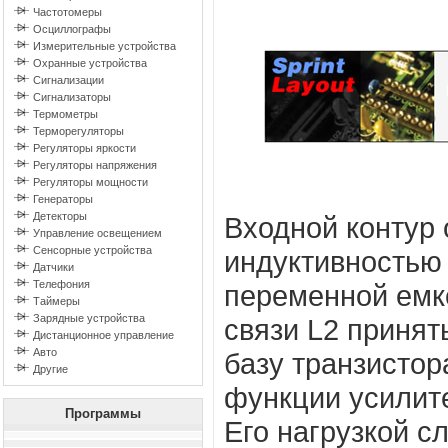
Частотомеры
Осциллографы
Измерительные устройства
Охранные устройства
Сигнализации
Сигнализаторы
Термометры
Терморегуляторы
Регуляторы яркости
Регуляторы напряжения
Регуляторы мощности
Генераторы
Детекторы
Входной контур
Управление освещением
Сенсорные устройства
индуктивностью
Датчики
Телефония
переменной емк
Таймеры
Зарядные устройства
связи L2 принят
Дистанционное управление
Авто
базу транзисто
Другие
функции усилит
Программы
Его нагрузкой с