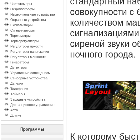
стандартный наб
Частотомеры
совокупности с
Осциллографы
Измерительные устройства
количеством ма
Охранные устройства
Сигнализации
сигнализациями
Сигнализаторы
Термометры
сиреной звуки 
Терморегуляторы
Регуляторы яркости
ночного города.
Регуляторы напряжения
Регуляторы мощности
Генераторы
Детекторы
Управление освещением
Сенсорные устройства
Датчики
Телефония
Таймеры
Зарядные устройства
Дистанционное управление
Авто
Другие
Программы
К которому быст