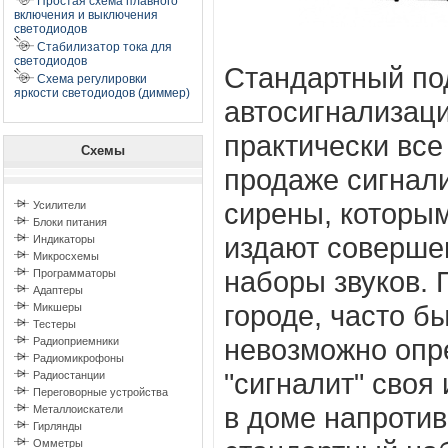
Простая схема плавного
включения и выключения
светодиодов
Стабилизатор тока для
светодиодов
Стандартный по
Схема регулировки
яркости светодиодов (диммер)
автосигнализаци
практически вс
Схемы
продаже сигнали
сирены, которы
Усилители
Блоки питания
издают соверше
Индикаторы
Микросхемы
наборы звуков. 
Программаторы
Адаптеры
городе, часто б
Микшеры
Тестеры
невозможно опр
Радиоприемники
Радиомикрофоны
"сигналит" своя
Радиостанции
Переговорные устройства
в доме напротив
Металлоискатели
Гирлянды
Омметры