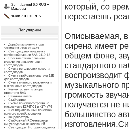
который, со вр
Sprint Layout 6.0 RUS +
Макросы
перестаешь реаг
sPlan 7.0 Full RUS
Популярное
Описываемая, в 
сирена имеет р
Доработка коммутатора
зажигания 2108 76.3734
Светодиодная подсветка
общем фоне, зву
приборной панели ВАЗ-2110-12
Простая схема плавного
включения и выключения
стандартного на
светодиодов
Схема регулировки яркости
светодиодов
воспроизводит 
Схема стабилизатора тока 12В
для светодиодов
музыкального п
Схема плавного включения и
выключения светодиодов
Регулятор вентилятора
громкость звуча
отопителя ВАЗ
Печатная плата
Стабилитрон
получается не н
Схема приемного тракта на
микросхеме К174ПС1 и К174УР3
Шестидиапазонный приемник
большинство ав
прямого преобразования
Конденсаторы
Стабильный RC-генератор
изготовления.Си
синусоидальных колебаний
Светодиоды. История создания