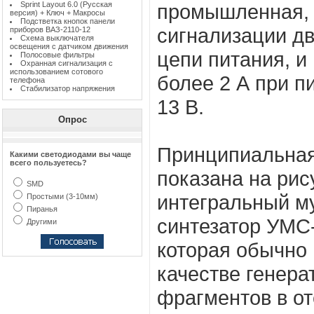
Sprint Layout 6.0 (Русская
промышленная, 
версия) + Ключ + Макросы
Подстветка кнопок панели
сигнализации д
приборов ВАЗ-2110-12
Схема выключателя
освещения с датчиком движения
цепи питания, и
Полосовые фильтры
Охранная сигнализация с
использованием сотового
более 2 А при 
телефона
Стабилизатор напряжения
13 В.
Опрос
Принципиальная
Какими светодиодами вы чаще
всего пользуетесь?
показана на рис
SMD
интегральный м
Простыми (3-10мм)
Пиранья
синтезатор УМС-
Другими
которая обычно 
качестве генер
фрагментов в о