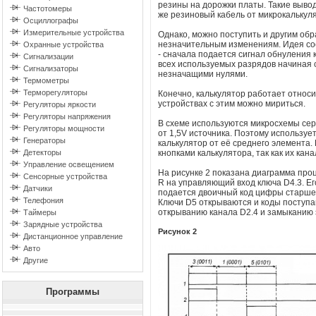
резины на дорожки платы. Такие вывод
Частотомеры
же резиновый кабель от микрокалькуля
Осциллографы
Измерительные устройства
Однако, можно поступить и другим об
незначительным изменениям. Идея сост
Охранные устройства
- сначала подается сигнал обнуления 
Сигнализации
всех используемых разрядов начиная 
Сигнализаторы
незначащими нулями.
Термометры
Терморегуляторы
Конечно, калькулятор работает относи
устройствах с этим можно мириться.
Регуляторы яркости
Регуляторы напряжения
В схеме используются микросхемы сери
Регуляторы мощности
от 1,5V источника. Поэтому используе
Генераторы
калькулятор от её среднего элемента
Детекторы
кнопками калькулятора, так как их ка
Управление освещением
На рисунке 2 показана диаграмма проц
Сенсорные устройства
R на управляющий вход ключа D4.3. Его
Датчики
подается двоичный код цифры старшего
Телефония
Ключи D5 открываются и коды поступа
открыванию канала D2.4 и замыканию э
Таймеры
Зарядные устройства
Рисунок 2
Дистанционное управление
Авто
Другие
Программы