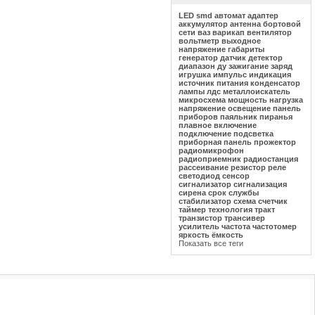
LED
smd
автомат
адаптер
аккумулятор
антенна
бортовой
сети
ваз
варикап
вентилятор
вольтметр
выходное
напряжение
габариты
генератор
датчик
детектор
диапазон
ду
зажигание
заряд
игрушка
импульс
индикация
источник питания
конденсатор
лампы
лдс
металлоискатель
микросхема
мощность
нагрузка
напряжение
освещение
панель
приборов
паяльник
пиранья
плавное включение
подключение
подсветка
приборная панель
прожектор
радиомикрофон
радиоприемник
радиостанция
рассеивание
резистор
реле
светодиод
сенсор
сигнализатор
сигнализация
сирена
срок службы
стабилизатор
схема
счетчик
таймер
технология
тракт
транзистор
трансивер
усилитель
частота
частотомер
яркость
ёмкость
Показать все теги