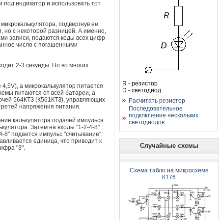
и под индикатор и использовать тот
 микрокалькулятора, подвергнув её
 но с некоторой разницей. А именно,
сами записи, подаются коды всех цифр
данное число с погашенными
одит 2-3 секунды. Но во многих
R - резистор
 4,5V), а микрокалькулятор питается
D - светодиод
хемы питаются от всей батареи, а
лючей 564КТЗ (К561КТЗ), управляющих
Расчитать резистор
 третей напряжения питания.
Последовательное
подключение нескольких
ение калькулятора подачей импульса
светодиодов
кулятора. Затем на входы "1-2-4-8"
4-8" подается импульс "считывание".
вливается единица, что приводит к
Случайные схемы
ифра "3".
Схема табло на микросхеме
К176