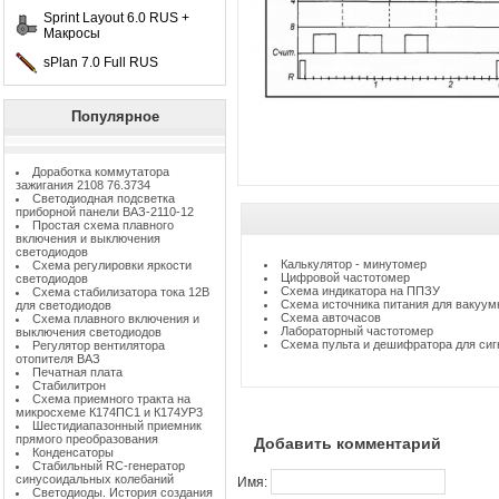
Sprint Layout 6.0 RUS +
Макросы
sPlan 7.0 Full RUS
Популярное
Доработка коммутатора
зажигания 2108 76.3734
Светодиодная подсветка
приборной панели ВАЗ-2110-12
Простая схема плавного
включения и выключения
светодиодов
Калькулятор - минутомер
Схема регулировки яркости
Цифровой частотомер
светодиодов
Схема индикатора на ППЗУ
Схема стабилизатора тока 12В
Схема источника питания для вакуум
для светодиодов
Схема авточасов
Схема плавного включения и
Лабораторный частотомер
выключения светодиодов
Схема пульта и дешифратора для сиг
Регулятор вентилятора
отопителя ВАЗ
Печатная плата
Стабилитрон
Схема приемного тракта на
микросхеме К174ПС1 и К174УР3
Шестидиапазонный приемник
прямого преобразования
Добавить комментарий
Конденсаторы
Стабильный RC-генератор
синусоидальных колебаний
Имя:
Светодиоды. История создания