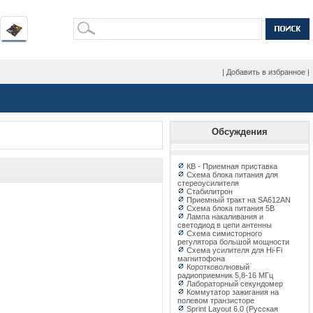
|
Добавить в избранное
|
Обсуждения
КВ - Приемная приставка
Схема блока питания для
стереоусилителя
Стабилитрон
Приемный тракт на SA612AN
Схема блока питания 5В
Лампа накаливания и
светодиод в цепи антенны
Схема симисторного
регулятора большой мощности
Схема усилителя для Hi-Fi
магнитофона
Коротковолновый
радиоприемник 5,8-16 МГц
Лабораторный секундомер
Коммутатор зажигания на
полевом транзисторе
Sprint Layout 6.0 (Русская