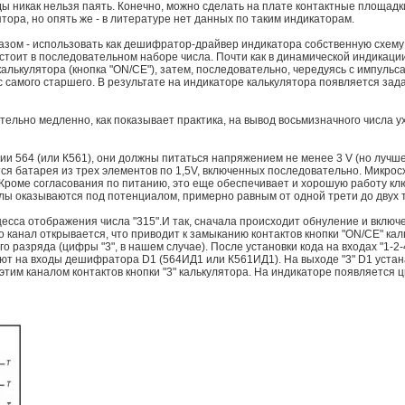
ы никак нельзя паять. Конечно, можно сделать на плате контактные площадк
тора, но опять же - в литературе нет данных по таким индикаторам.
разом - использовать как дешифратор-драйвер индикатора собственную схему
оит в последовательном наборе числа. Почти как в динамической индикации,
калькулятора (кнопка "ON/СЕ"), затем, последовательно, чередуясь с импуль
с самого старшего. В результате на индикаторе калькулятора появляется за
тельно медленно, как показывает практика, на вывод восьмизначного числа ух
и 564 (или К561), они должны питаться напряжением не менее 3 V (но лучше
тся батарея из трех элементов по 1,5V, включенных последовательно. Микрос
. Кроме согласования по питанию, это еще обеспечивает и хорошую работу к
налы оказываются под потенциалом, примерно равным от одной трети до двух
есса отображения числа "315".И так, сначала происходит обнуление и включ
 канал открывается, что приводит к замыканию контактов кнопки "ON/СЕ" каль
 разряда (цифры "3", в нашем случае). После установки кода на входах "1-2-
ют на входы дешифратора D1 (564ИД1 или К561ИД1). На выходе "3" D1 устана
тим каналом контактов кнопки "3" калькулятора. На индикаторе появляется ц