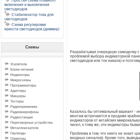
Простая схема плавного
включения и выключения
светодиодов
Стабилизатор тока для
светодиодов
Схема регулировки
яркости светодиодов (диммер)
Схемы
Разрабатывая очередную самоделку с 
проблемой выбора индикаторной панел
светодиодов или ток накала) и поэтом
Усилители
Блоки питания
Индикаторы
Микросхемы
Программаторы
Адаптеры
Микшеры
Тестеры
Радиоприемники
Казалось бы оптимальный вариант - и
Радиомикрофоны
монтаж встречаются в продаже крайне
Радиостанции
индикаторов от китайских микрокальк
Переговорные устройства
чисел, к тому же, эти индикаторы быв
Металлоискатели
Гирлянды
Проблема в том, что никто не знает ц
входных сигналов). Кроме того, выво
Омметры