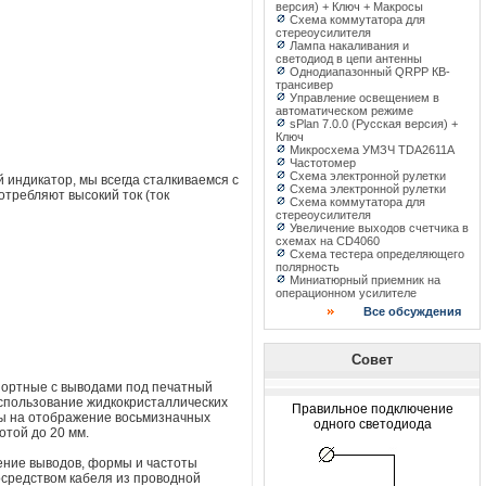
версия) + Ключ + Макросы
Схема коммутатора для
стереоусилителя
Лампа накаливания и
светодиод в цепи антенны
Однодиапазонный QRPP КВ-
трансивер
Управление освещением в
автоматическом режиме
sPlan 7.0.0 (Русская версия) +
Ключ
Микросхема УМЗЧ TDA2611A
Частотомер
Схема электронной рулетки
индикатор, мы всегда сталкиваемся с
Схема электронной рулетки
требляют высокий ток (ток
Схема коммутатора для
стереоусилителя
Увеличение выходов счетчика в
схемах на CD4060
Схема тестера определяющего
полярность
Миниатюрный приемник на
операционном усилителе
Все обсуждения
Совет
портные с выводами под печатный
использование жидкокристаллических
Правильное подключение
аны на отображение восьмизначных
одного светодиода
отой до 20 мм.
чение выводов, формы и частоты
осредством кабеля из проводной