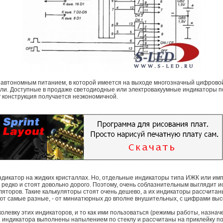
автономным питанием, в которой имеется на выходе многозначный цифровой 
и. Доступные в продаже светодиодные или электровакуумные индикаторы по
у конструкция получается неэкономичной.
ндикатор на жидких кристаллах. Но, отдельные индикаторы типа ИЖК или им
 редко и стоят довольно дорого. Поэтому, очень соблазнительным выглядит 
уляторов. Такие калькуляторы стоят очень дешево, а их индикаторы рассчит
ают самые разные, - от миниатюрных до вполне внушительных, с цифрами выс
околевку этих индикаторов, и то как ими пользоваться (режимы работы, назна
ды индикатора выполнены напылением по стеклу и рассчитаны на приклейку п