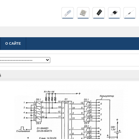
О САЙТЕ
й