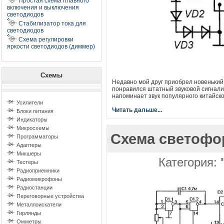
Простая схема плавного
включения и выключения
светодиодов
Стабилизатор тока для
светодиодов
Схема регулировки
яркости светодиодов (диммер)
Схемы
Недавно мой друг приобрел новенький
понравился штатный звуковой сигнали
напоминает звук популярного китайско
Усилители
Читать дальше...
Блоки питания
Индикаторы
Микросхемы
Схема светофо
Программаторы
Адаптеры
Микшеры
Категория:
Тестеры
Радиоприемники
Радиомикрофоны
Радиостанции
Переговорные устройства
Металлоискатели
Гирлянды
Омметры