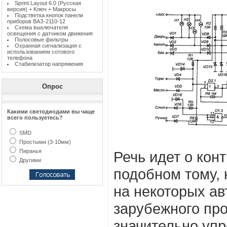
Sprint Layout 6.0 (Русская
версия) + Ключ + Макросы
Подстветка кнопок панели
приборов ВАЗ-2110-12
Схема выключателя
освещения с датчиком движения
Полосовые фильтры
Охранная сигнализация с
использованием сотового
телефона
Стабилизатор напряжения
Опрос
Какими светодиодами вы чаще
всего пользуетесь?
SMD
Простыми (3-10мм)
Пиранья
Речь идет о кон
Другими
подобном тому, 
на некоторых а
зарубежного про
значительно уп