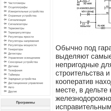
Частотомеры
Осциллографы
Измерительные устройства
Охранные устройства
Сигнализации
Сигнализаторы
Термометры
Терморегуляторы
Регуляторы яркости
Регуляторы напряжения
Регуляторы мощности
Обычно под гар
Генераторы
Детекторы
выделяют самые
Управление освещением
Сенсорные устройства
непригодные дл
Датчики
Телефония
строительства и
Таймеры
Зарядные устройства
кооператив нахо
Дистанционное управление
Авто
месте, в дельте
Другие
железнодорожно
Программы
исправительным