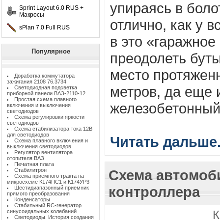
упираясь в болот
Sprint Layout 6.0 RUS +
Макросы
отлично, как у в
sPlan 7.0 Full RUS
в это «гаражное
Популярное
преодолеть буты
место протяжен
Доработка коммутатора
зажигания 2108 76.3734
метров, да еще 
Светодиодная подсветка
приборной панели ВАЗ-2110-12
Простая схема плавного
железобетонный 
включения и выключения
светодиодов
Схема регулировки яркости
светодиодов
Схема стабилизатора тока 12В
для светодиодов
Читать дальше.
Схема плавного включения и
выключения светодиодов
Регулятор вентилятора
отопителя ВАЗ
Печатная плата
Схема автомоб
Стабилитрон
Схема приемного тракта на
микросхеме К174ПС1 и К174УР3
контроллера
Шестидиапазонный приемник
прямого преобразования
Конденсаторы
Стабильный RC-генератор
синусоидальных колебаний
К
Светодиоды. История создания