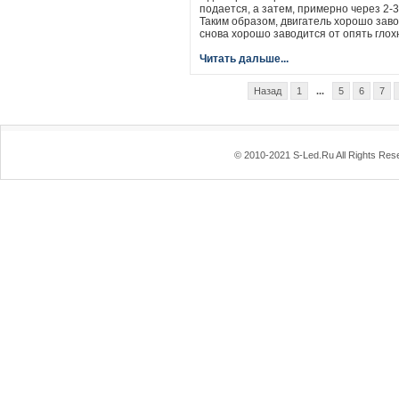
подается, а затем, примерно через 2-
Таким образом, двигатель хорошо завод
снова хорошо заводится от опять глох
Читать дальше...
Назад
1
...
5
6
7
© 2010-2021 S-Led.Ru All Rights Res