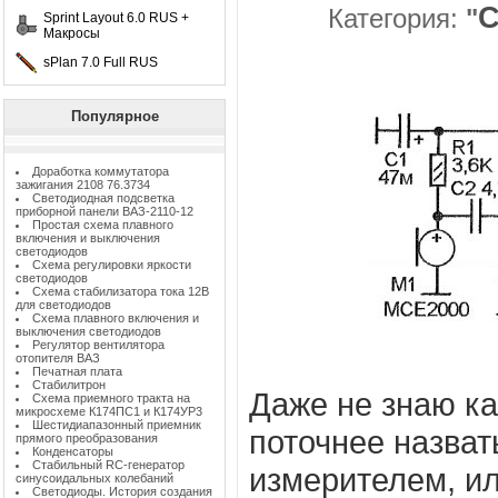
Категория:
"
Sprint Layout 6.0 RUS +
Макросы
sPlan 7.0 Full RUS
Популярное
Доработка коммутатора
зажигания 2108 76.3734
Светодиодная подсветка
приборной панели ВАЗ-2110-12
Простая схема плавного
включения и выключения
светодиодов
Схема регулировки яркости
светодиодов
Схема стабилизатора тока 12В
для светодиодов
Схема плавного включения и
выключения светодиодов
Регулятор вентилятора
отопителя ВАЗ
Печатная плата
Стабилитрон
Даже не знаю ка
Схема приемного тракта на
микросхеме К174ПС1 и К174УР3
Шестидиапазонный приемник
поточнее назват
прямого преобразования
Конденсаторы
Стабильный RC-генератор
измерителем, и
синусоидальных колебаний
Светодиоды. История создания