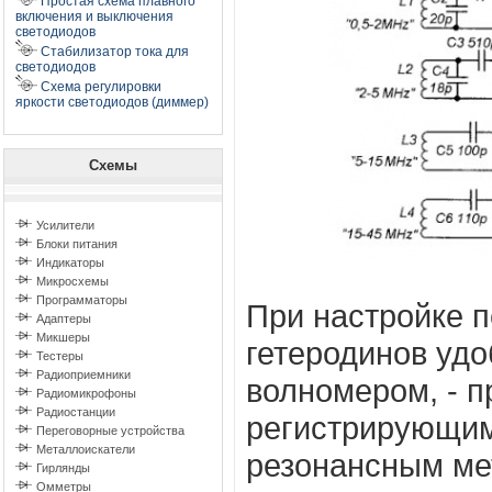
Простая схема плавного
включения и выключения
светодиодов
Стабилизатор тока для
светодиодов
Схема регулировки
яркости светодиодов (диммер)
Схемы
Усилители
Блоки питания
Индикаторы
Микросхемы
Программаторы
При настройке п
Адаптеры
Микшеры
гетеродинов удо
Тестеры
Радиоприемники
волномером, - п
Радиомикрофоны
Радиостанции
регистрирующим
Переговорные устройства
Металлоискатели
резонансным ме
Гирлянды
Омметры