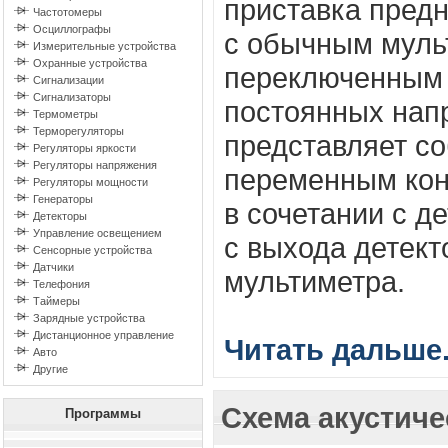
приставка пред
Частотомеры
Осциллографы
с обычным муль
Измерительные устройства
Охранные устройства
переключенным 
Сигнализации
Сигнализаторы
постоянных нап
Термометры
Терморегуляторы
представляет с
Регуляторы яркости
Регуляторы напряжения
переменным кон
Регуляторы мощности
Генераторы
в сочетании с д
Детекторы
Управление освещением
с выхода детект
Сенсорные устройства
Датчики
мультиметра.
Телефония
Таймеры
Зарядные устройства
Дистанционное управление
Читать дальше.
Авто
Другие
Схема акустиче
Программы