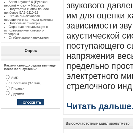
Sprint Layout 6.0 (Русская
звукового давле
версия) + Ключ + Макросы
Подстветка кнопок панели
им для оценки х
приборов ВАЗ-2110-12
Схема выключателя
освещения с датчиком движения
зависимости зву
Полосовые фильтры
Охранная сигнализация с
использованием сотового
акустической си
телефона
Стабилизатор напряжения
поступающего с
Опрос
напряжения вес
предельно прост
Какими светодиодами вы чаще
всего пользуетесь?
электретного ми
SMD
стрелочного инд
Простыми (3-10мм)
Пиранья
Другими
Читать дальше.
Высокочастотный милливольтметр